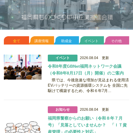
全て
講座情報
助成金
イベント
その他
イベント
2026.08.04 更新
令和8年度GBNet福岡ネットワーク会議
（令和8年8月17日（月）開催）のご案内
県では、今後急速な増加が見込まれる使用済
EVバッテリーの資源循環システムを 全国に先
駆けて構築するため、令和６年7月...
お知らせ
2026.08.04 更新
福岡県警察からのお願い（令和８年７月
号）「見落としていませんか？ 「ＩＴ資
産管理」の必要性と対応」