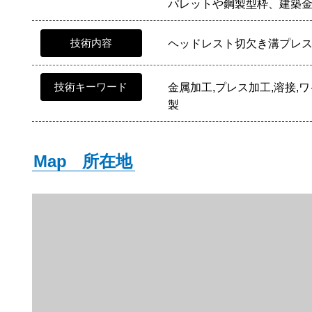
パレットや鋼製型枠、建築
技術内容
ヘッドレスト切欠き溝プレ
技術キーワード
金属加工,プレス加工,溶接,
製
Map
所在地