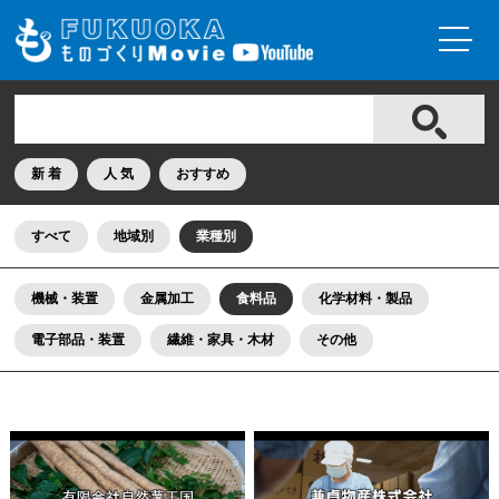
新 着
人 気
おすすめ
すべて
地域別
業種別
機械・装置
金属加工
食料品
化学材料・製品
電子部品・装置
繊維・家具・木材
その他