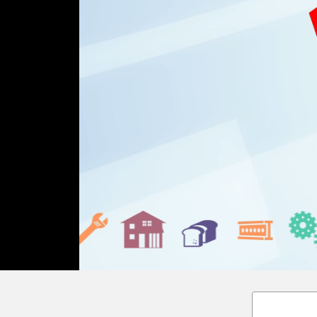
Loaded
:
Unmute
27.02%