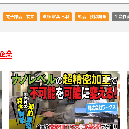
電子部品・装置
繊維 家具 木材
製品・技術開発
生産性
企業