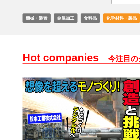
機械・装置
金属加工
食料品
化学材料・製品
Hot companies
今注目の