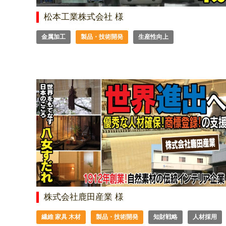
松本工業株式会社 様
金属加工
製品・技術開発
生産性向上
株式会社鹿田産業 様
繊維 家具 木材
製品・技術開発
知財戦略
人材採用