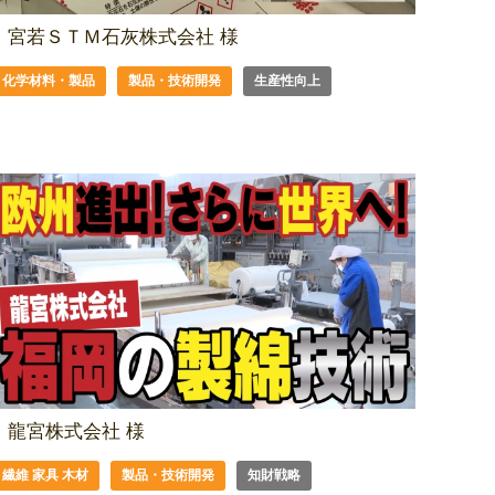
宮若ＳＴＭ石灰株式会社 様
化学材料・製品
製品・技術開発
生産性向上
龍宮株式会社 様
繊維 家具 木材
製品・技術開発
知財戦略