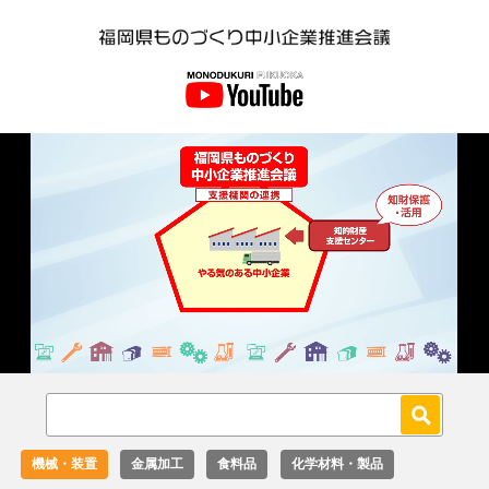
Loaded
:
Unmute
18.02%
機械・装置
金属加工
食料品
化学材料・製品