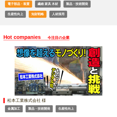
電子部品・装置
繊維 家具 木材
製品・技術開発
生産性向上
知財戦略
人材採用
Hot companies
今注目の企業
松本工業株式会社 様
金属加工
製品・技術開発
生産性向上