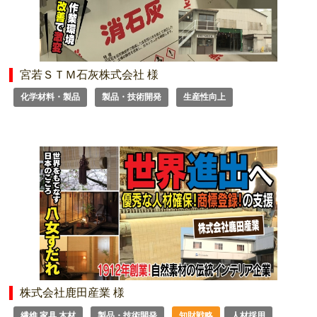
宮若ＳＴＭ石灰株式会社 様
化学材料・製品
製品・技術開発
生産性向上
株式会社鹿田産業 様
繊維 家具 木材
製品・技術開発
知財戦略
人材採用