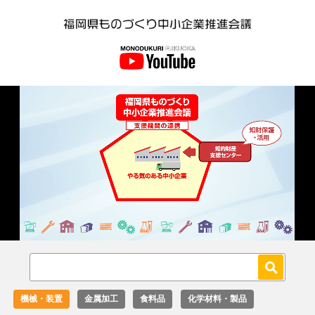
Loaded
:
Unmute
27.02%
機械・装置
金属加工
食料品
化学材料・製品