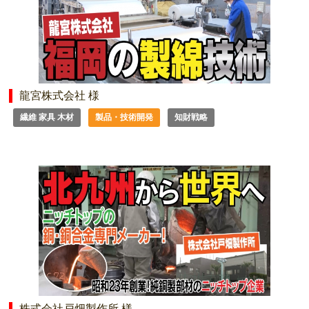
龍宮株式会社 様
繊維 家具 木材
製品・技術開発
知財戦略
株式会社戸畑製作所 様