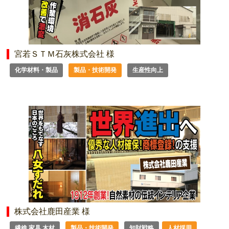
宮若ＳＴＭ石灰株式会社 様
化学材料・製品
製品・技術開発
生産性向上
株式会社鹿田産業 様
繊維 家具 木材
製品・技術開発
知財戦略
人材採用