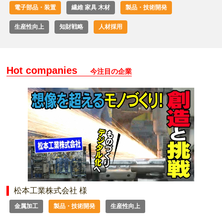
電子部品・装置
繊維 家具 木材
製品・技術開発
生産性向上
知財戦略
人材採用
Hot companies
今注目の企業
松本工業株式会社 様
金属加工
製品・技術開発
生産性向上