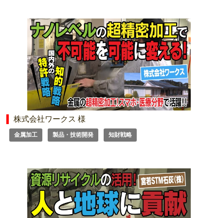
株式会社ワークス 様
金属加工
製品・技術開発
知財戦略