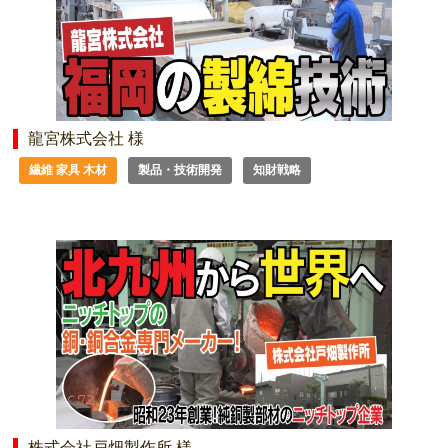
龍宮株式会社 様
繊維 家具 木材
製品・技術開発
知財戦略
株式会社戸畑製作所 様