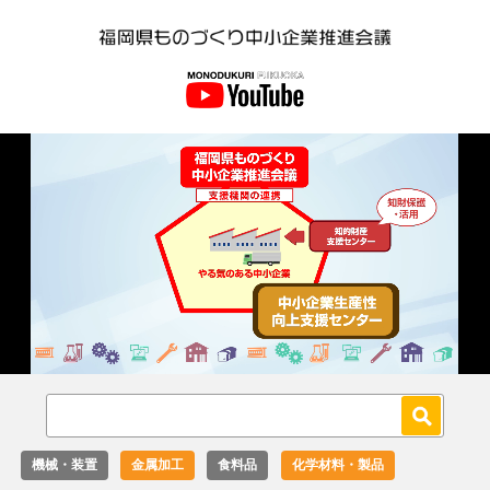
Loaded
:
Unmute
36.00%
機械・装置
金属加工
食料品
化学材料・製品