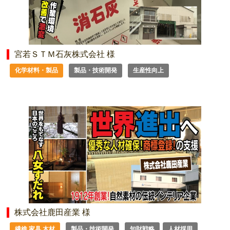
宮若ＳＴＭ石灰株式会社 様
化学材料・製品
製品・技術開発
生産性向上
株式会社鹿田産業 様
繊維 家具 木材
製品・技術開発
知財戦略
人材採用