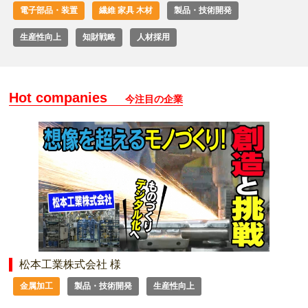
電子部品・装置
繊維 家具 木材
製品・技術開発
生産性向上
知財戦略
人材採用
Hot companies
今注目の企業
松本工業株式会社 様
金属加工
製品・技術開発
生産性向上