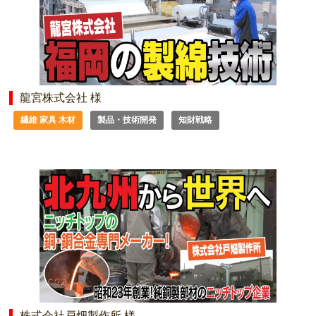
龍宮株式会社 様
繊維 家具 木材
製品・技術開発
知財戦略
株式会社戸畑製作所 様