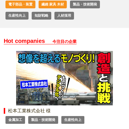
電子部品・装置
繊維 家具 木材
製品・技術開発
生産性向上
知財戦略
人材採用
Hot companies
今注目の企業
松本工業株式会社 様
金属加工
製品・技術開発
生産性向上