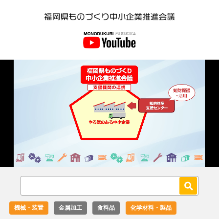
Loaded
:
Unmute
36.00%
機械・装置
金属加工
食料品
化学材料・製品