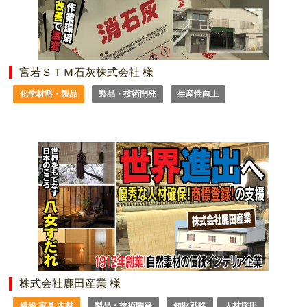
宮若ＳＴＭ石灰株式会社 様
化学材料・製品
製品・技術開発
生産性向上
株式会社鹿田産業 様
繊維 家具 木材
製品・技術開発
知財戦略
人材採用