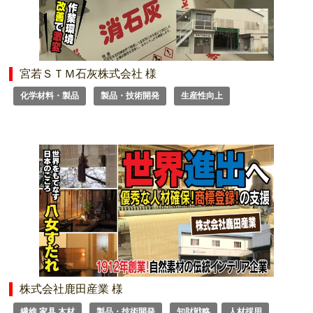
宮若ＳＴＭ石灰株式会社 様
化学材料・製品
製品・技術開発
生産性向上
株式会社鹿田産業 様
繊維 家具 木材
製品・技術開発
知財戦略
人材採用