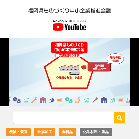
Loaded
:
Unmute
27.02%
機械・装置
金属加工
食料品
化学材料・製品