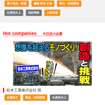
電子部品・装置
繊維 家具 木材
製品・技術開発
生産性向上
知財戦略
人材採用
Hot companies
今注目の企業
松本工業株式会社 様
金属加工
製品・技術開発
生産性向上