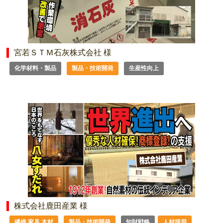
宮若ＳＴＭ石灰株式会社 様
化学材料・製品
製品・技術開発
生産性向上
株式会社鹿田産業 様
繊維 家具 木材
製品・技術開発
知財戦略
人材採用