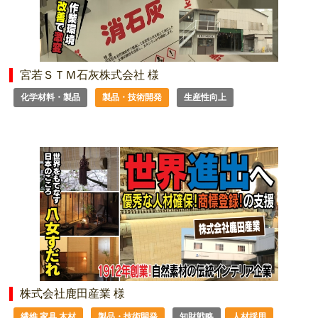
宮若ＳＴＭ石灰株式会社 様
化学材料・製品
製品・技術開発
生産性向上
株式会社鹿田産業 様
繊維 家具 木材
製品・技術開発
知財戦略
人材採用