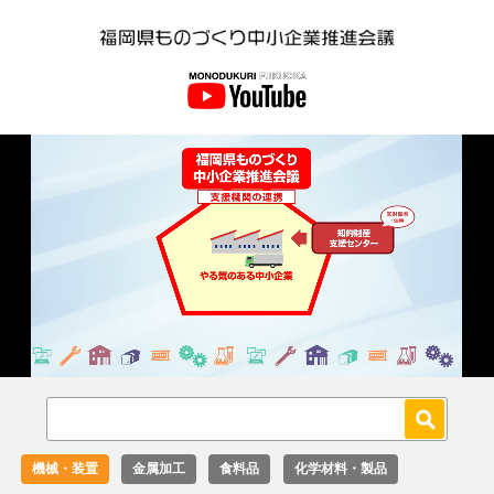
Loaded
:
Unmute
18.02%
機械・装置
金属加工
食料品
化学材料・製品