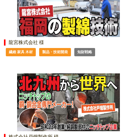
龍宮株式会社 様
繊維 家具 木材
製品・技術開発
知財戦略
株式会社戸畑製作所 様