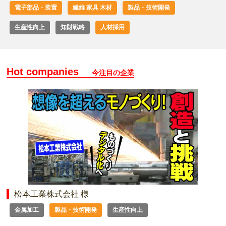
電子部品・装置
繊維 家具 木材
製品・技術開発
生産性向上
知財戦略
人材採用
Hot companies
今注目の企業
松本工業株式会社 様
金属加工
製品・技術開発
生産性向上