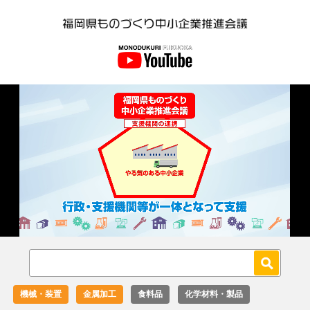
Loaded
:
Unmute
18.02%
機械・装置
金属加工
食料品
化学材料・製品