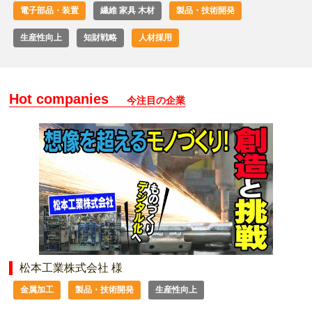
電子部品・装置
繊維 家具 木材
製品・技術開発
生産性向上
知財戦略
人材採用
Hot companies
今注目の企業
松本工業株式会社 様
金属加工
製品・技術開発
生産性向上