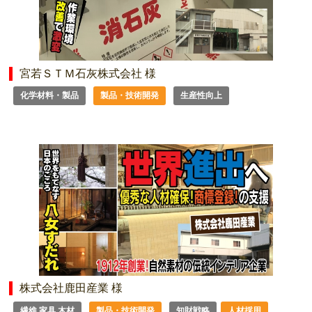
宮若ＳＴＭ石灰株式会社 様
化学材料・製品
製品・技術開発
生産性向上
株式会社鹿田産業 様
繊維 家具 木材
製品・技術開発
知財戦略
人材採用