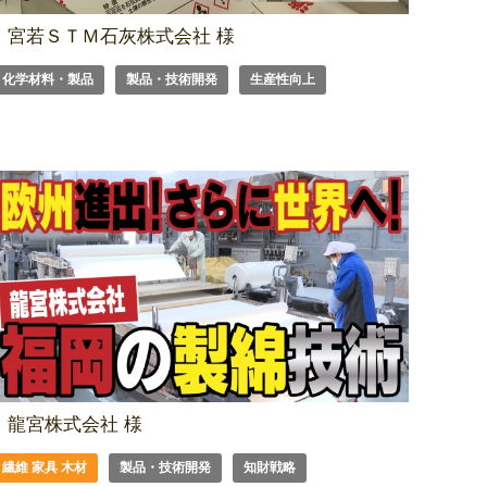
宮若ＳＴＭ石灰株式会社 様
化学材料・製品
製品・技術開発
生産性向上
龍宮株式会社 様
繊維 家具 木材
製品・技術開発
知財戦略