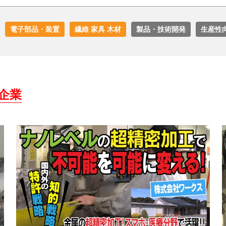
電子部品・装置
繊維 家具 木材
製品・技術開発
生産性
企業