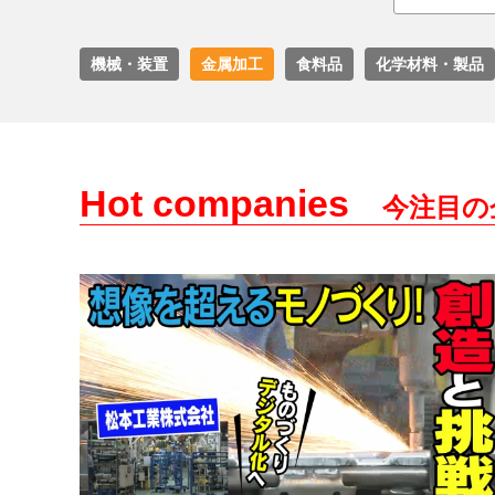
機械・装置
金属加工
食料品
化学材料・製品
Hot companies
今注目の