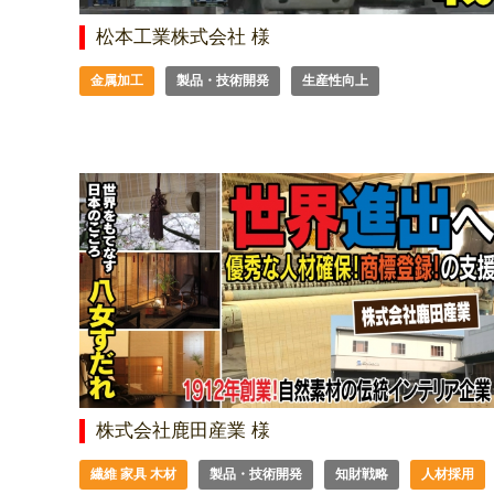
松本工業株式会社 様
金属加工
製品・技術開発
生産性向上
株式会社鹿田産業 様
繊維 家具 木材
製品・技術開発
知財戦略
人材採用