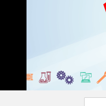
Loaded
:
Unmute
36.00%