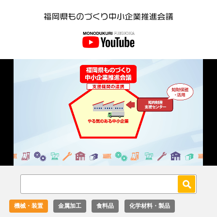
Loaded
:
Unmute
27.02%
機械・装置
金属加工
食料品
化学材料・製品