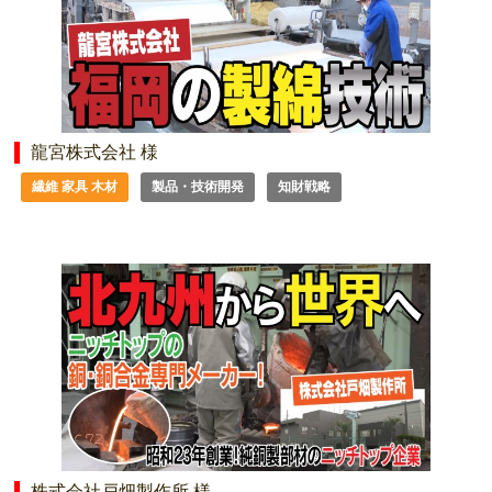
龍宮株式会社 様
繊維 家具 木材
製品・技術開発
知財戦略
株式会社戸畑製作所 様