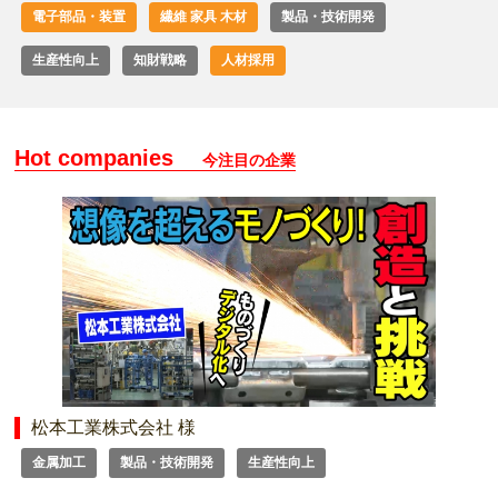
電子部品・装置
繊維 家具 木材
製品・技術開発
生産性向上
知財戦略
人材採用
Hot companies
今注目の企業
松本工業株式会社 様
金属加工
製品・技術開発
生産性向上