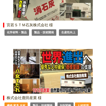
宮若ＳＴＭ石灰株式会社 様
化学材料・製品
製品・技術開発
生産性向上
株式会社鹿田産業 様
繊維 家具 木材
製品・技術開発
知財戦略
人材採用