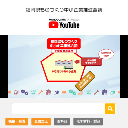
Loaded
:
Unmute
18.02%
機械・装置
金属加工
食料品
化学材料・製品