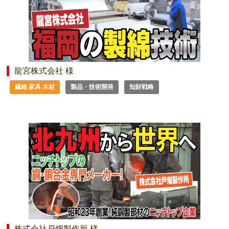
龍宮株式会社 様
繊維 家具 木材
製品・技術開発
知財戦略
株式会社戸畑製作所 様