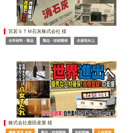
宮若ＳＴＭ石灰株式会社 様
化学材料・製品
製品・技術開発
生産性向上
株式会社鹿田産業 様
繊維 家具 木材
製品・技術開発
知財戦略
人材採用