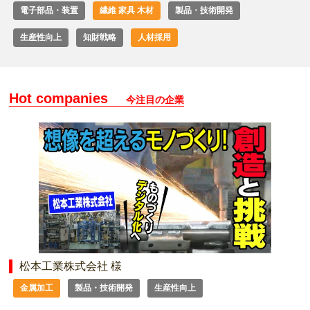
電子部品・装置
繊維 家具 木材
製品・技術開発
生産性向上
知財戦略
人材採用
Hot companies
今注目の企業
松本工業株式会社 様
金属加工
製品・技術開発
生産性向上