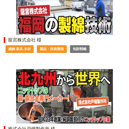
龍宮株式会社 様
繊維 家具 木材
製品・技術開発
知財戦略
株式会社戸畑製作所 様