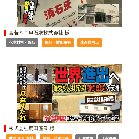
宮若ＳＴＭ石灰株式会社 様
化学材料・製品
製品・技術開発
生産性向上
株式会社鹿田産業 様
繊維 家具 木材
製品・技術開発
知財戦略
人材採用