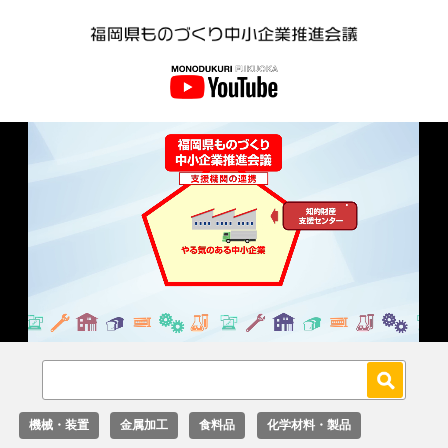
Loaded
:
Unmute
18.02%
機械・装置
金属加工
食料品
化学材料・製品