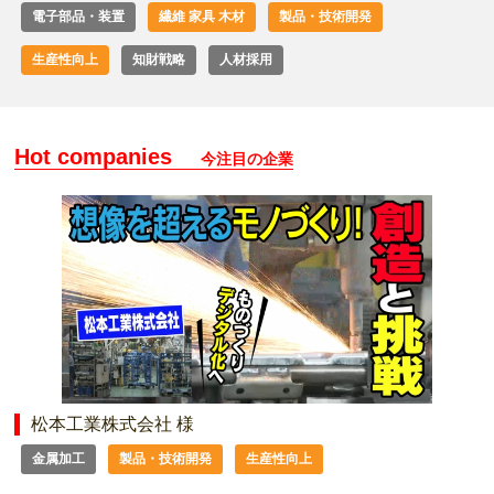
電子部品・装置
繊維 家具 木材
製品・技術開発
生産性向上
知財戦略
人材採用
Hot companies
今注目の企業
松本工業株式会社 様
金属加工
製品・技術開発
生産性向上