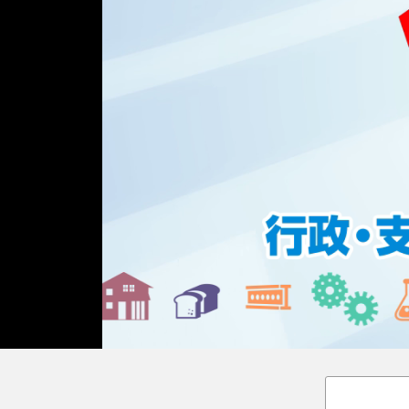
Loaded
:
Unmute
18.02%