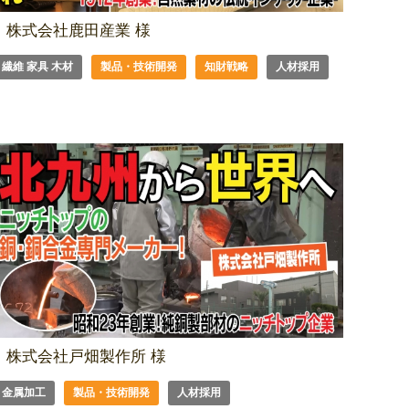
株式会社鹿田産業 様
繊維 家具 木材
製品・技術開発
知財戦略
人材採用
株式会社戸畑製作所 様
金属加工
製品・技術開発
人材採用