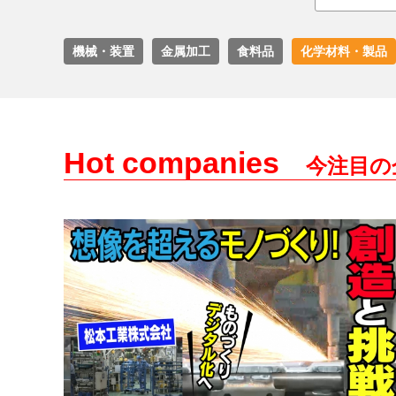
機械・装置
金属加工
食料品
化学材料・製品
Hot companies
今注目の