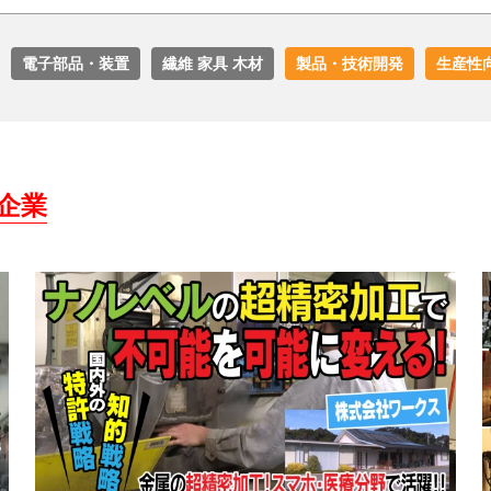
電子部品・装置
繊維 家具 木材
製品・技術開発
生産性
企業