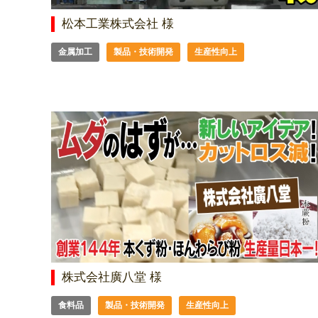
松本工業株式会社 様
金属加工
製品・技術開発
生産性向上
株式会社廣八堂 様
食料品
製品・技術開発
生産性向上