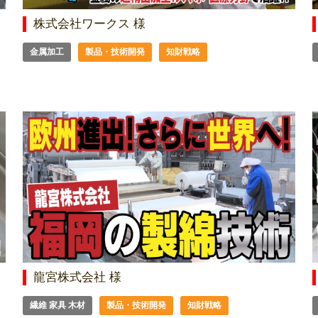
株式会社ワークス 様
金属加工
製品・技術開発
知財戦略
龍宮株式会社 様
繊維 家具 木材
製品・技術開発
知財戦略