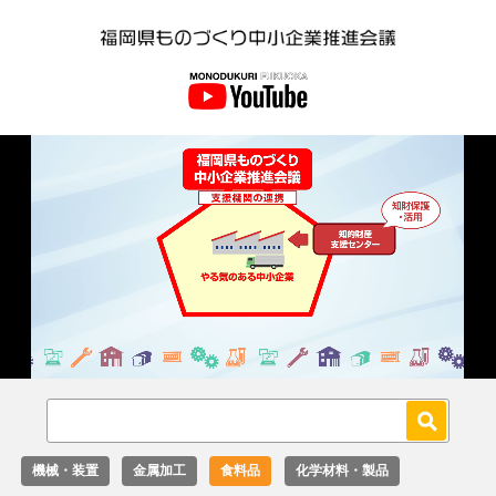
Loaded
:
Unmute
27.02%
機械・装置
金属加工
食料品
化学材料・製品