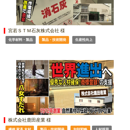
宮若ＳＴＭ石灰株式会社 様
化学材料・製品
製品・技術開発
生産性向上
株式会社鹿田産業 様
繊維 家具 木材
製品・技術開発
知財戦略
人材採用