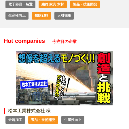
電子部品・装置
繊維 家具 木材
製品・技術開発
生産性向上
知財戦略
人材採用
Hot companies
今注目の企業
松本工業株式会社 様
金属加工
製品・技術開発
生産性向上