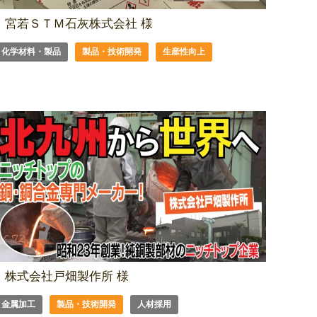
宮若ＳＴＭ石灰株式会社 様
化学材料・製品
製品・技術開発
生産性向上
株式会社戸畑製作所 様
金属加工
製品・技術開発
人材採用