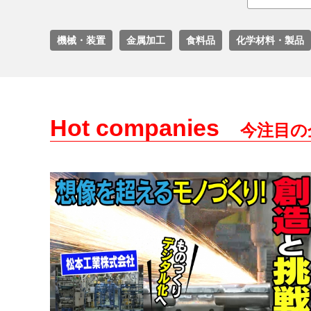
機械・装置
金属加工
食料品
化学材料・製品
Hot companies
今注目の