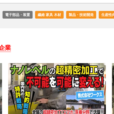
電子部品・装置
繊維 家具 木材
製品・技術開発
生産性
企業