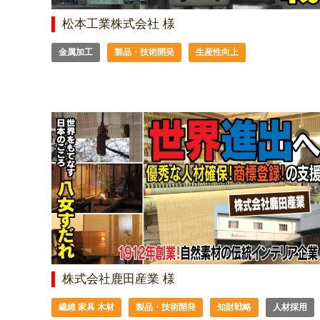
松本工業株式会社 様
金属加工
製品・技術開発
生産性向上
株式会社鹿田産業 様
繊維 家具 木材
製品・技術開発
知財戦略
人材採用