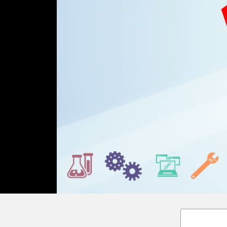
Loaded
:
Unmute
36.00%