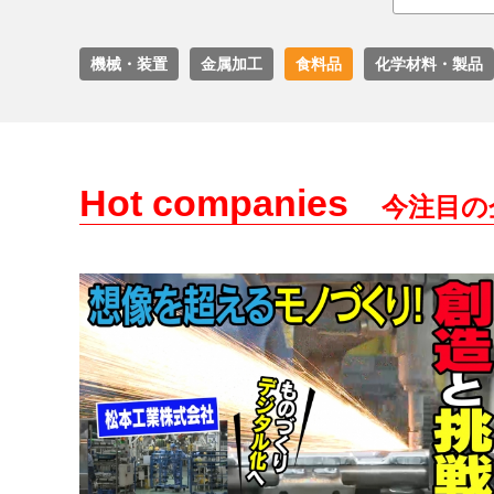
機械・装置
金属加工
食料品
化学材料・製品
Hot companies
今注目の