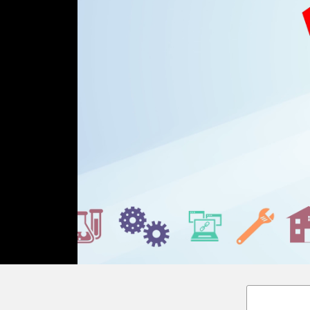
Loaded
:
Unmute
36.00%