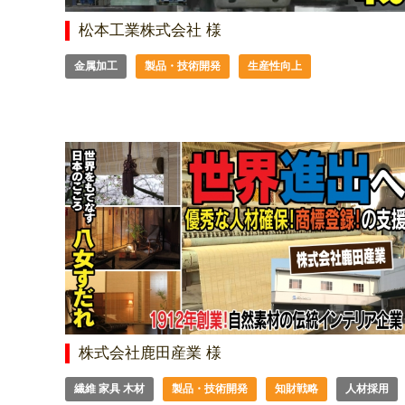
松本工業株式会社 様
金属加工
製品・技術開発
生産性向上
株式会社鹿田産業 様
繊維 家具 木材
製品・技術開発
知財戦略
人材採用