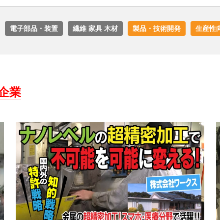
電子部品・装置
繊維 家具 木材
製品・技術開発
生産性
企業