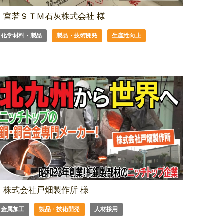
宮若ＳＴＭ石灰株式会社 様
化学材料・製品
製品・技術開発
生産性向上
株式会社戸畑製作所 様
金属加工
製品・技術開発
人材採用