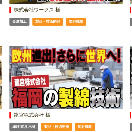
株式会社ワークス 様
金属加工
製品・技術開発
知財戦略
龍宮株式会社 様
繊維 家具 木材
製品・技術開発
知財戦略