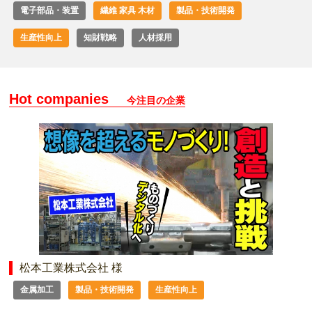
電子部品・装置
繊維 家具 木材
製品・技術開発
生産性向上
知財戦略
人材採用
Hot companies
今注目の企業
松本工業株式会社 様
金属加工
製品・技術開発
生産性向上