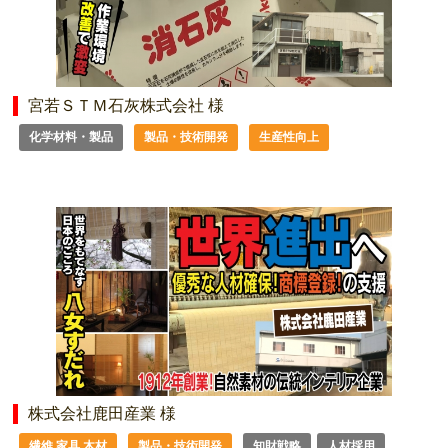
宮若ＳＴＭ石灰株式会社 様
化学材料・製品
製品・技術開発
生産性向上
株式会社鹿田産業 様
繊維 家具 木材
製品・技術開発
知財戦略
人材採用