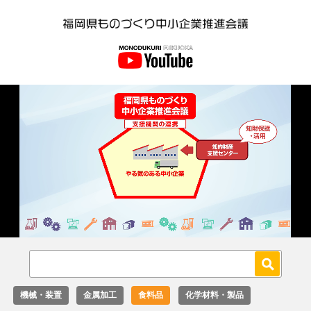
Loaded
:
Unmute
36.00%
機械・装置
金属加工
食料品
化学材料・製品