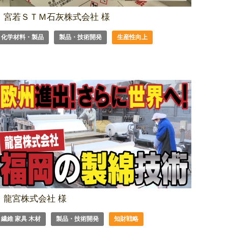
宮若ＳＴＭ石灰株式会社 様
化学材料・製品
製品・技術開発
生産性向上
龍宮株式会社 様
繊維 家具 木材
製品・技術開発
知財戦略