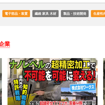
電子部品・装置
繊維 家具 木材
製品・技術開発
生産性
企業