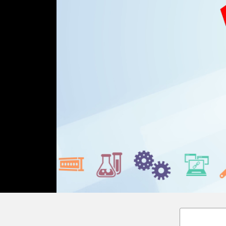
Loaded
:
Unmute
27.02%