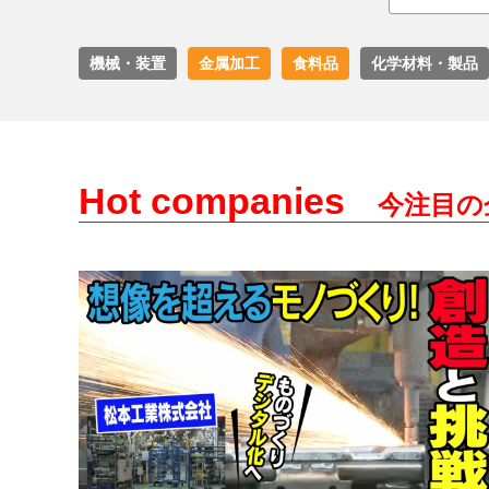
機械・装置
金属加工
食料品
化学材料・製品
Hot companies
今注目の