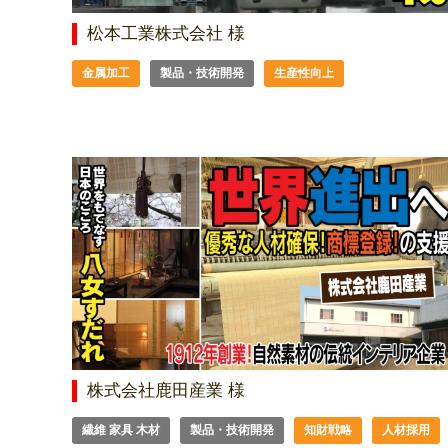
松本工業株式会社 様
金属加工
製品・技術開発
生産性向上
株式会社鹿田産業 様
繊維 家具 木材
製品・技術開発
知財戦略
人材採用