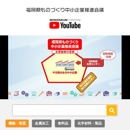
Loaded
:
Unmute
27.02%
機械・装置
金属加工
食料品
化学材料・製品