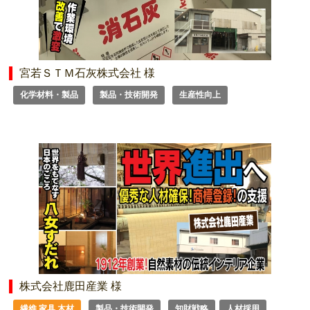
宮若ＳＴＭ石灰株式会社 様
化学材料・製品
製品・技術開発
生産性向上
株式会社鹿田産業 様
繊維 家具 木材
製品・技術開発
知財戦略
人材採用