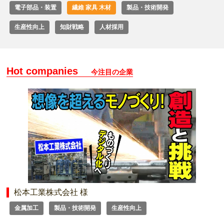
電子部品・装置
繊維 家具 木材
製品・技術開発
生産性向上
知財戦略
人材採用
Hot companies
今注目の企業
松本工業株式会社 様
金属加工
製品・技術開発
生産性向上