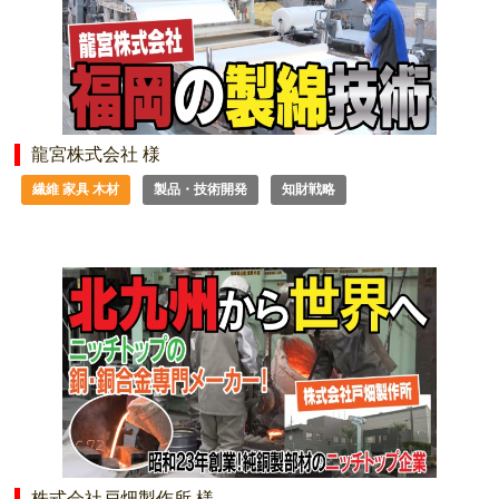
龍宮株式会社 様
繊維 家具 木材
製品・技術開発
知財戦略
株式会社戸畑製作所 様