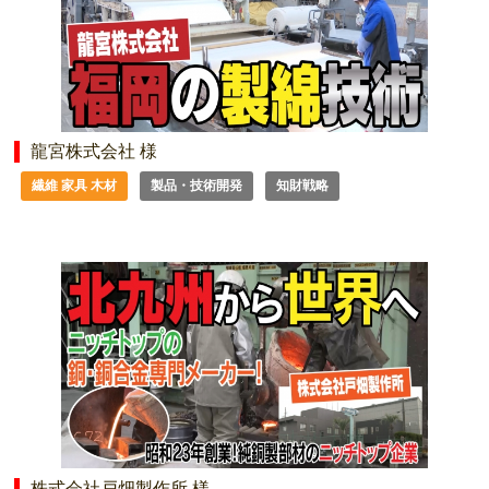
龍宮株式会社 様
繊維 家具 木材
製品・技術開発
知財戦略
株式会社戸畑製作所 様