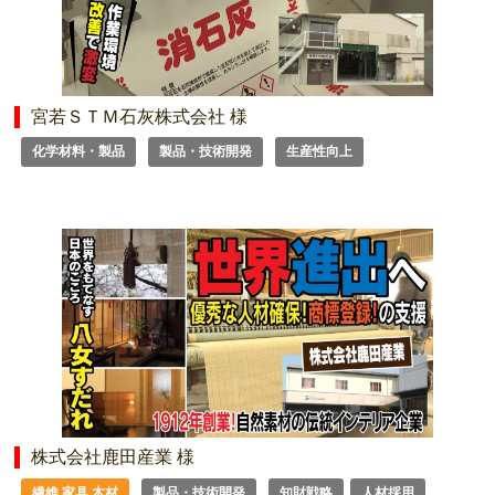
宮若ＳＴＭ石灰株式会社 様
化学材料・製品
製品・技術開発
生産性向上
株式会社鹿田産業 様
繊維 家具 木材
製品・技術開発
知財戦略
人材採用