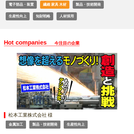
電子部品・装置
繊維 家具 木材
製品・技術開発
生産性向上
知財戦略
人材採用
Hot companies
今注目の企業
松本工業株式会社 様
金属加工
製品・技術開発
生産性向上