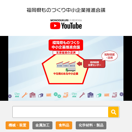
Loaded
:
Unmute
27.02%
機械・装置
金属加工
食料品
化学材料・製品