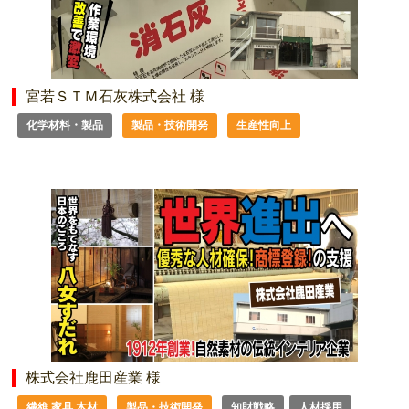
宮若ＳＴＭ石灰株式会社 様
化学材料・製品
製品・技術開発
生産性向上
株式会社鹿田産業 様
繊維 家具 木材
製品・技術開発
知財戦略
人材採用