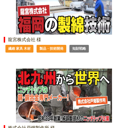
龍宮株式会社 様
繊維 家具 木材
製品・技術開発
知財戦略
株式会社戸畑製作所 様