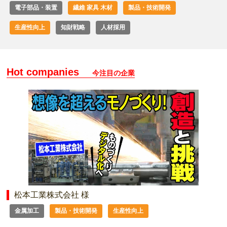
電子部品・装置
繊維 家具 木材
製品・技術開発
生産性向上
知財戦略
人材採用
Hot companies
今注目の企業
松本工業株式会社 様
金属加工
製品・技術開発
生産性向上