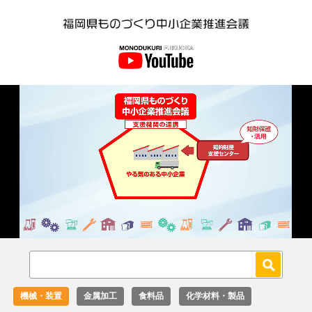
Loaded
:
Unmute
36.00%
機械・装置
金属加工
食料品
化学材料・製品