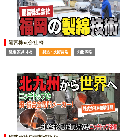
龍宮株式会社 様
繊維 家具 木材
製品・技術開発
知財戦略
株式会社戸畑製作所 様