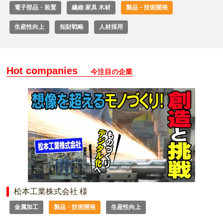
電子部品・装置
繊維 家具 木材
製品・技術開発
生産性向上
知財戦略
人材採用
Hot companies
今注目の企業
松本工業株式会社 様
金属加工
製品・技術開発
生産性向上