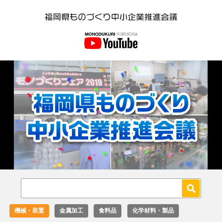
Loaded
:
Unmute
9.01%
機械・装置
金属加工
食料品
化学材料・製品