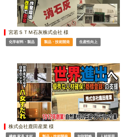
宮若ＳＴＭ石灰株式会社 様
化学材料・製品
製品・技術開発
生産性向上
株式会社鹿田産業 様
繊維 家具 木材
製品・技術開発
知財戦略
人材採用