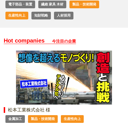
電子部品・装置
繊維 家具 木材
製品・技術開発
生産性向上
知財戦略
人材採用
Hot companies
今注目の企業
松本工業株式会社 様
金属加工
製品・技術開発
生産性向上