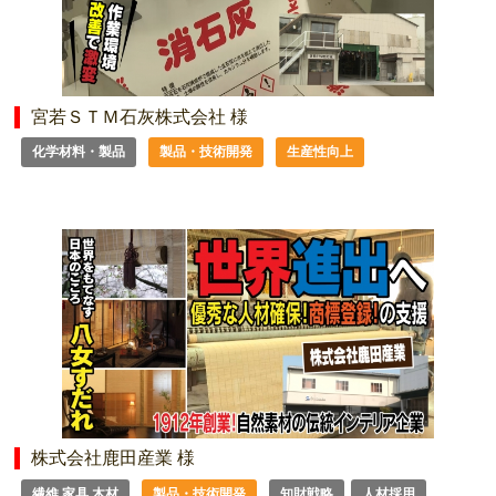
宮若ＳＴＭ石灰株式会社 様
化学材料・製品
製品・技術開発
生産性向上
株式会社鹿田産業 様
繊維 家具 木材
製品・技術開発
知財戦略
人材採用