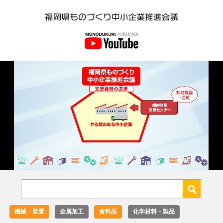
Loaded
:
Unmute
27.02%
機械・装置
金属加工
食料品
化学材料・製品