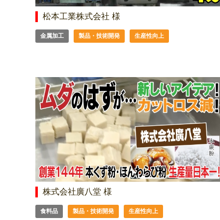
松本工業株式会社 様
金属加工
製品・技術開発
生産性向上
株式会社廣八堂 様
食料品
製品・技術開発
生産性向上