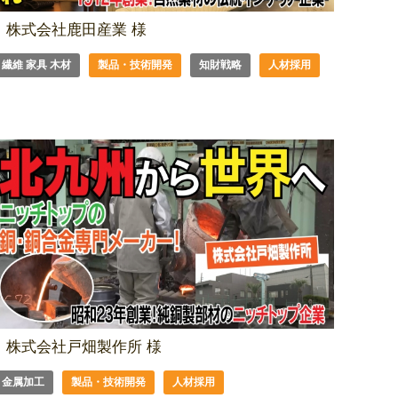
株式会社鹿田産業 様
繊維 家具 木材
製品・技術開発
知財戦略
人材採用
株式会社戸畑製作所 様
金属加工
製品・技術開発
人材採用