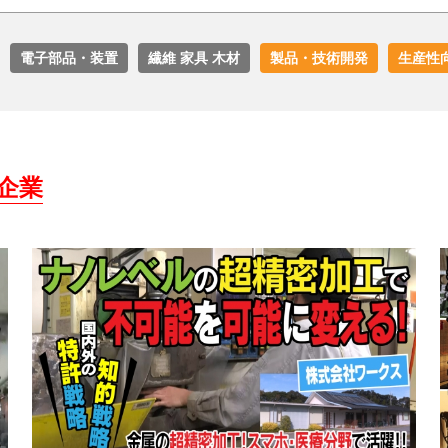
電子部品・装置
繊維 家具 木材
製品・技術開発
生産性
企業