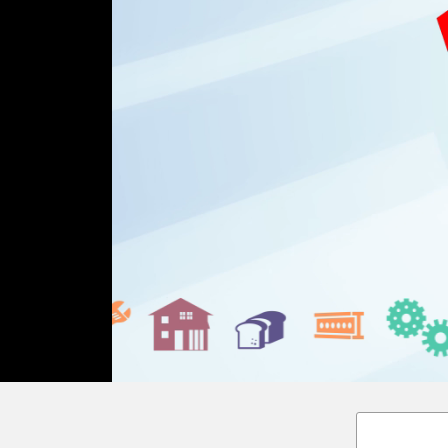
Loaded
:
Unmute
18.02%