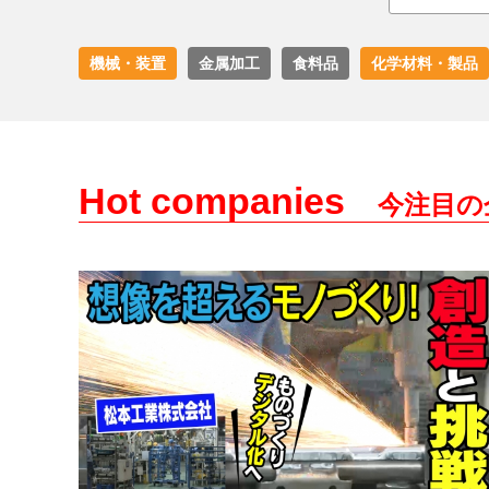
機械・装置
金属加工
食料品
化学材料・製品
Hot companies
今注目の