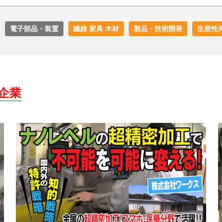
電子部品・装置
繊維 家具 木材
製品・技術開発
生産性
企業