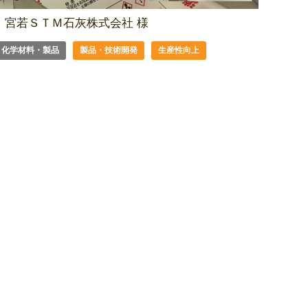
宮若ＳＴＭ石灰株式会社 様
化学材料・製品
製品・技術開発
生産性向上