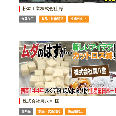
松本工業株式会社 様
金属加工
製品・技術開発
生産性向上
株式会社廣八堂 様
食料品
製品・技術開発
生産性向上