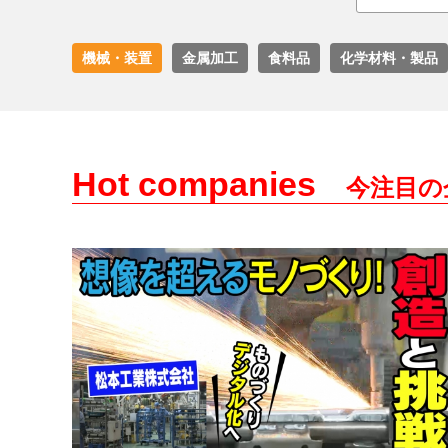
機械・装置
金属加工
食料品
化学材料・製品
Hot companies
今注目の