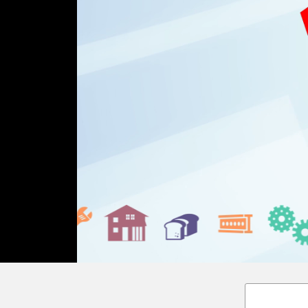
Loaded
:
Unmute
18.02%