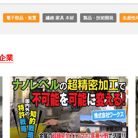
電子部品・装置
繊維 家具 木材
製品・技術開発
生産性
企業