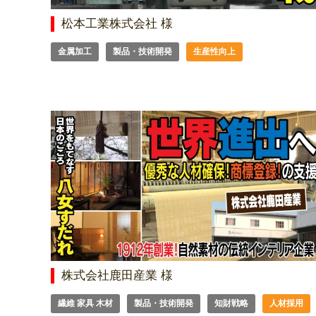
松本工業株式会社 様
金属加工
製品・技術開発
生産性向上
株式会社鹿田産業 様
繊維 家具 木材
製品・技術開発
知財戦略
人材採用