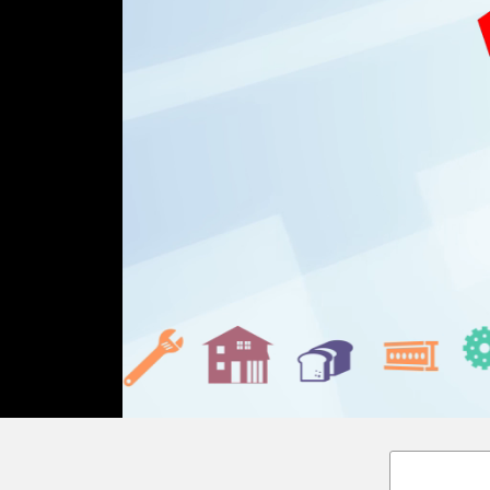
Loaded
:
Unmute
18.02%