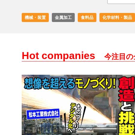
機械・装置
金属加工
食料品
化学材料・製品
Hot companies
今注目の