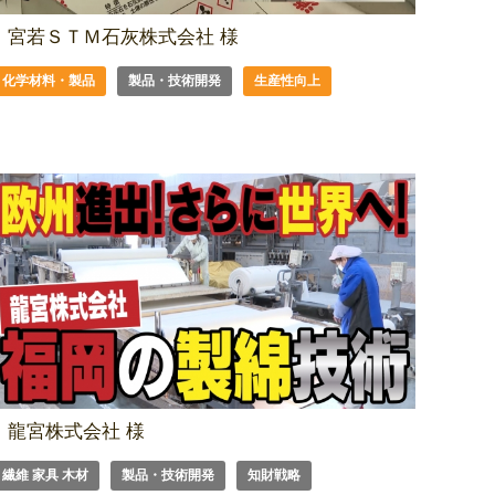
宮若ＳＴＭ石灰株式会社 様
化学材料・製品
製品・技術開発
生産性向上
龍宮株式会社 様
繊維 家具 木材
製品・技術開発
知財戦略