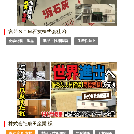
宮若ＳＴＭ石灰株式会社 様
化学材料・製品
製品・技術開発
生産性向上
株式会社鹿田産業 様
繊維 家具 木材
製品・技術開発
知財戦略
人材採用