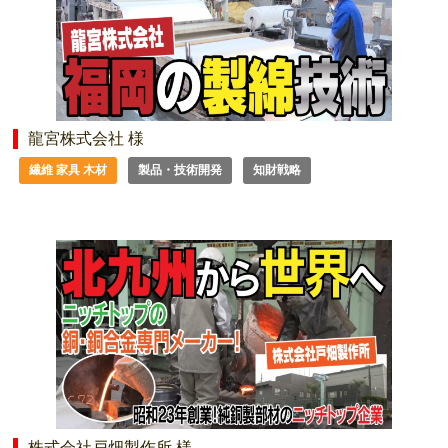
龍宮株式会社 様
繊維 家具 木材
製品・技術開発
知財戦略
株式会社戸畑製作所 様