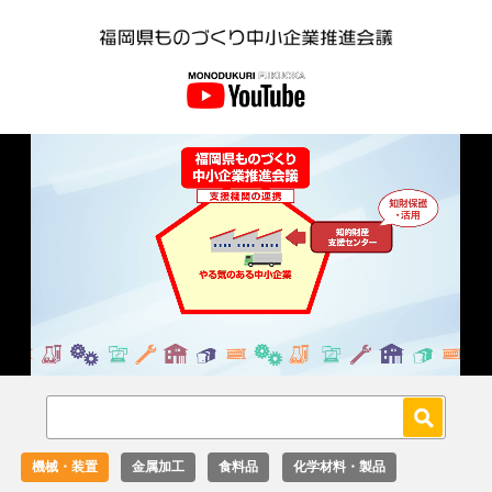
Loaded
:
Unmute
36.00%
機械・装置
金属加工
食料品
化学材料・製品