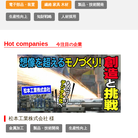
電子部品・装置
繊維 家具 木材
製品・技術開発
生産性向上
知財戦略
人材採用
Hot companies
今注目の企業
松本工業株式会社 様
金属加工
製品・技術開発
生産性向上