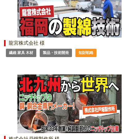
龍宮株式会社 様
繊維 家具 木材
製品・技術開発
知財戦略
株式会社戸畑製作所 様