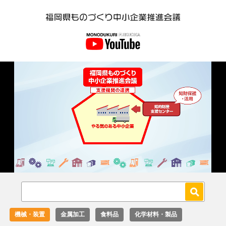
Loaded
:
Unmute
27.02%
機械・装置
金属加工
食料品
化学材料・製品