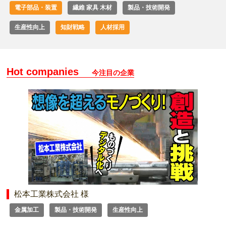
電子部品・装置
繊維 家具 木材
製品・技術開発
生産性向上
知財戦略
人材採用
Hot companies
今注目の企業
松本工業株式会社 様
金属加工
製品・技術開発
生産性向上