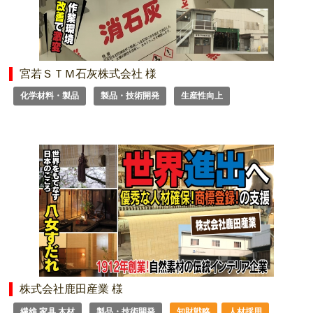
宮若ＳＴＭ石灰株式会社 様
化学材料・製品
製品・技術開発
生産性向上
株式会社鹿田産業 様
繊維 家具 木材
製品・技術開発
知財戦略
人材採用