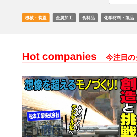
機械・装置
金属加工
食料品
化学材料・製品
Hot companies
今注目の