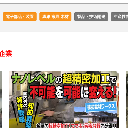
電子部品・装置
繊維 家具 木材
製品・技術開発
生産性
企業