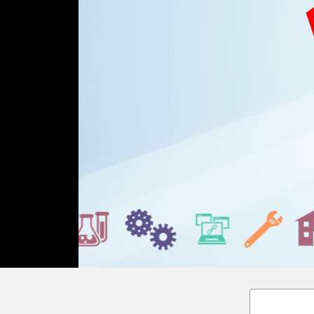
Loaded
:
Unmute
36.00%