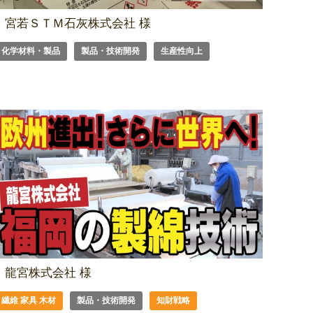
宮若ＳＴＭ石灰株式会社 様
化学材料・製品
製品・技術開発
生産性向上
龍宮株式会社 様
繊維 家具 木材
製品・技術開発
知財戦略