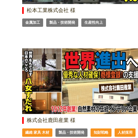
松本工業株式会社 様
金属加工
製品・技術開発
生産性向上
株式会社鹿田産業 様
繊維 家具 木材
製品・技術開発
知財戦略
人材採用