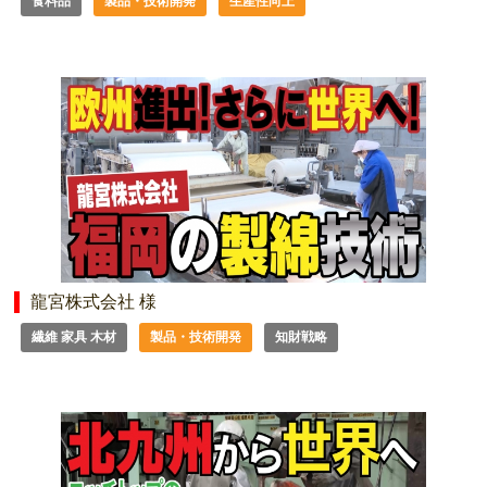
食料品
製品・技術開発
生産性向上
龍宮株式会社 様
繊維 家具 木材
製品・技術開発
知財戦略