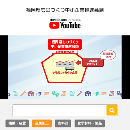
Loaded
:
Unmute
18.02%
機械・装置
金属加工
食料品
化学材料・製品