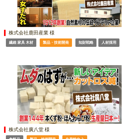
株式会社鹿田産業 様
繊維 家具 木材
製品・技術開発
知財戦略
人材採用
株式会社廣八堂 様