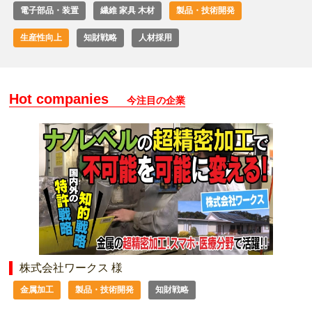
電子部品・装置
繊維 家具 木材
製品・技術開発
生産性向上
知財戦略
人材採用
Hot companies
今注目の企業
株式会社ワークス 様
金属加工
製品・技術開発
知財戦略