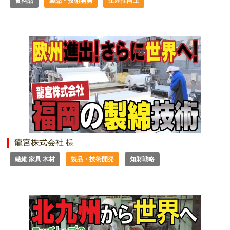
食料品
製品・技術開発
生産性向上
龍宮株式会社 様
繊維 家具 木材
製品・技術開発
知財戦略