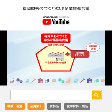
Loaded
:
Unmute
18.02%
機械・装置
金属加工
食料品
化学材料・製品