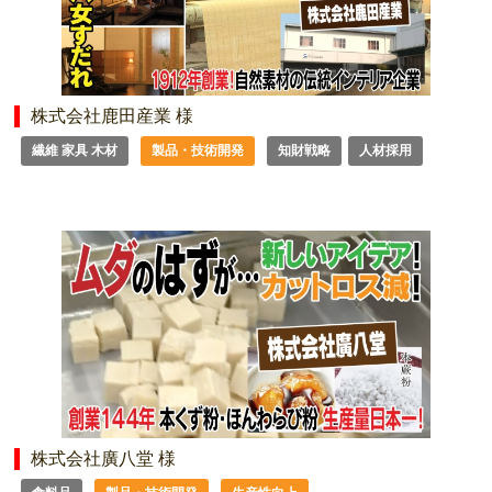
株式会社鹿田産業 様
繊維 家具 木材
製品・技術開発
知財戦略
人材採用
株式会社廣八堂 様