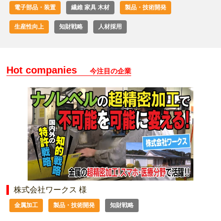
電子部品・装置
繊維 家具 木材
製品・技術開発
生産性向上
知財戦略
人材採用
Hot companies
今注目の企業
株式会社ワークス 様
金属加工
製品・技術開発
知財戦略