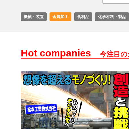
機械・装置
金属加工
食料品
化学材料・製品
Hot companies
今注目の