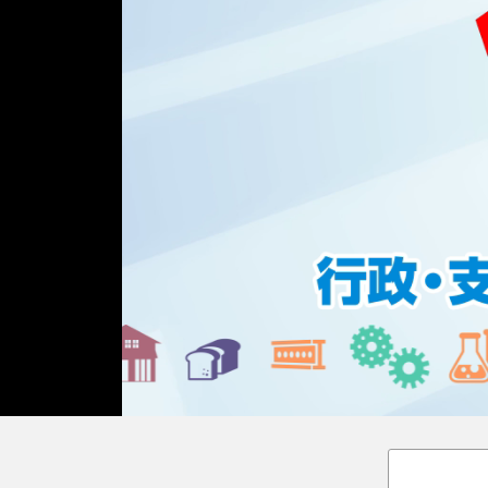
Loaded
:
Unmute
18.02%