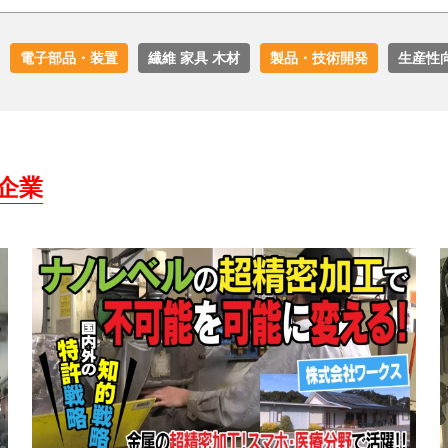
電子部品・装置
繊維 家具 木材
製品・技術開発
生産性
企業