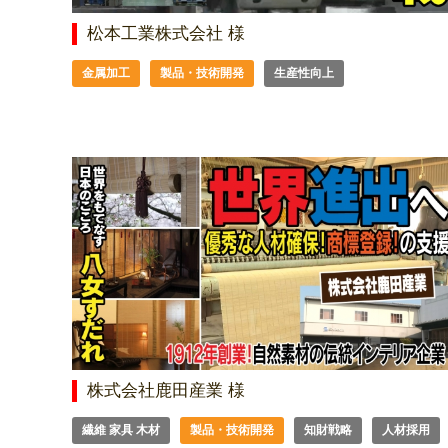
松本工業株式会社 様
金属加工
製品・技術開発
生産性向上
株式会社鹿田産業 様
繊維 家具 木材
製品・技術開発
知財戦略
人材採用