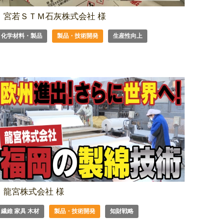
宮若ＳＴＭ石灰株式会社 様
化学材料・製品
製品・技術開発
生産性向上
龍宮株式会社 様
繊維 家具 木材
製品・技術開発
知財戦略