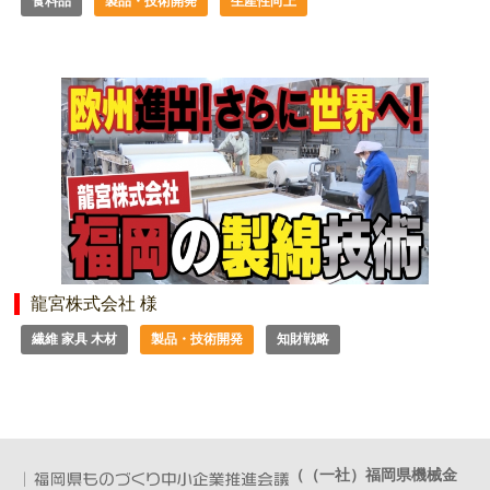
食料品
製品・技術開発
生産性向上
龍宮株式会社 様
繊維 家具 木材
製品・技術開発
知財戦略
（（一社）福岡県機械金