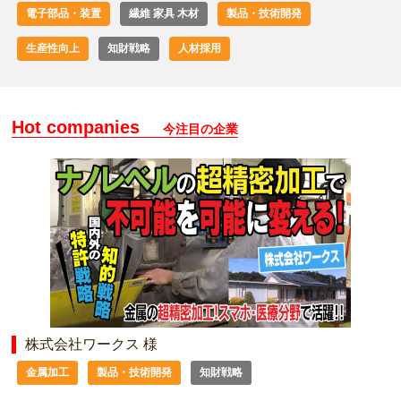
電子部品・装置
繊維 家具 木材
製品・技術開発
生産性向上
知財戦略
人材採用
Hot companies
今注目の企業
株式会社ワークス 様
金属加工
製品・技術開発
知財戦略