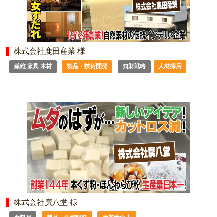
株式会社鹿田産業 様
繊維 家具 木材
製品・技術開発
知財戦略
人材採用
株式会社廣八堂 様