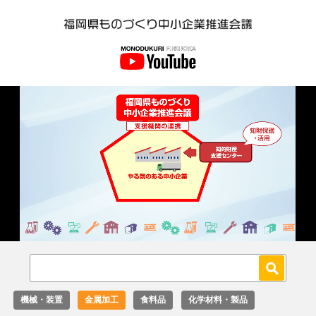
Loaded
:
Unmute
36.00%
機械・装置
金属加工
食料品
化学材料・製品