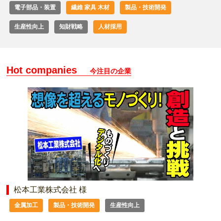
電子部品・装置
繊維 家具 木材
製品・技術開発
生産性向上
知財戦略
人材採用
Hot companies
今注目の企業
松本工業株式会社 様
金属加工
製品・技術開発
生産性向上