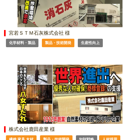
宮若ＳＴＭ石灰株式会社 様
化学材料・製品
製品・技術開発
生産性向上
株式会社鹿田産業 様
繊維 家具 木材
製品・技術開発
知財戦略
人材採用