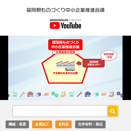
Loaded
:
Unmute
27.02%
機械・装置
金属加工
食料品
化学材料・製品