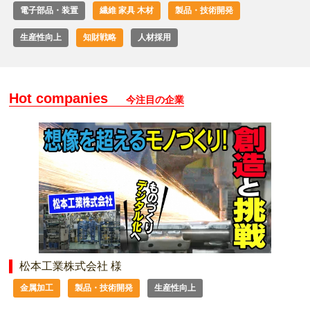
電子部品・装置
繊維 家具 木材
製品・技術開発
生産性向上
知財戦略
人材採用
Hot companies
今注目の企業
松本工業株式会社 様
金属加工
製品・技術開発
生産性向上