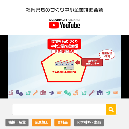
Loaded
:
Unmute
36.00%
機械・装置
金属加工
食料品
化学材料・製品