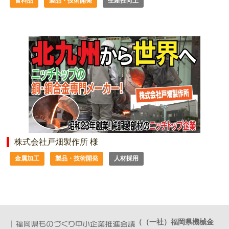
食料品
製品・技術開発
生産性向上
株式会社戸畑製作所 様
金属加工
製品・技術開発
人材採用
（（一社）福岡県機械金