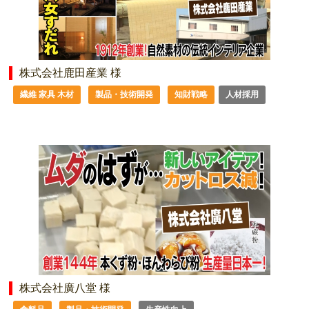
株式会社鹿田産業 様
繊維 家具 木材
製品・技術開発
知財戦略
人材採用
株式会社廣八堂 様