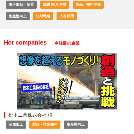
電子部品・装置
繊維 家具 木材
製品・技術開発
生産性向上
知財戦略
人材採用
Hot companies
今注目の企業
松本工業株式会社 様
金属加工
製品・技術開発
生産性向上