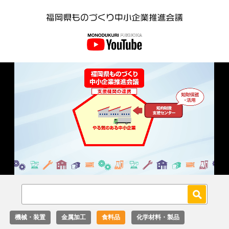
Loaded
:
Unmute
27.02%
機械・装置
金属加工
食料品
化学材料・製品