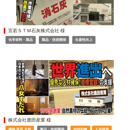
宮若ＳＴＭ石灰株式会社 様
化学材料・製品
製品・技術開発
生産性向上
株式会社鹿田産業 様
繊維 家具 木材
製品・技術開発
知財戦略
人材採用