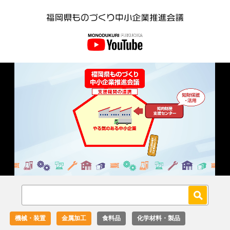
Loaded
:
Unmute
27.02%
機械・装置
金属加工
食料品
化学材料・製品