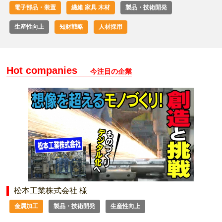
電子部品・装置
繊維 家具 木材
製品・技術開発
生産性向上
知財戦略
人材採用
Hot companies
今注目の企業
松本工業株式会社 様
金属加工
製品・技術開発
生産性向上