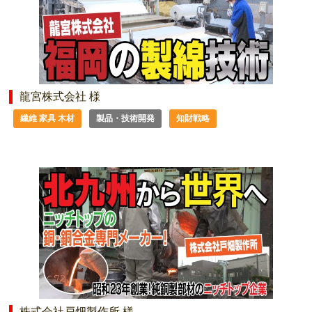
龍宮株式会社 様
繊維 家具 木材
製品・技術開発
知財戦略
株式会社戸畑製作所 様