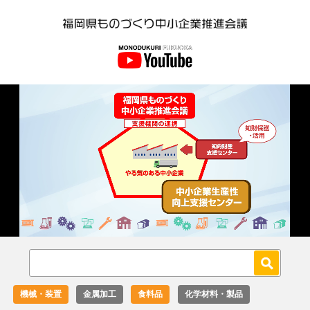
Loaded
:
Unmute
36.00%
機械・装置
金属加工
食料品
化学材料・製品