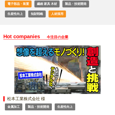
電子部品・装置
繊維 家具 木材
製品・技術開発
生産性向上
知財戦略
人材採用
Hot companies
今注目の企業
松本工業株式会社 様
金属加工
製品・技術開発
生産性向上