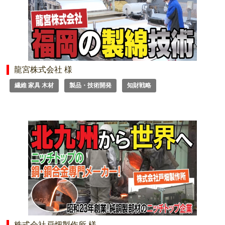
龍宮株式会社 様
繊維 家具 木材
製品・技術開発
知財戦略
株式会社戸畑製作所 様