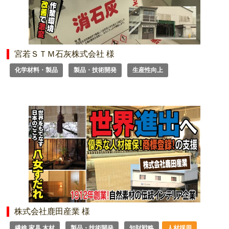
宮若ＳＴＭ石灰株式会社 様
化学材料・製品
製品・技術開発
生産性向上
株式会社鹿田産業 様
繊維 家具 木材
製品・技術開発
知財戦略
人材採用