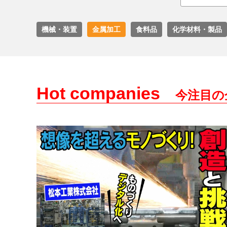
機械・装置
金属加工
食料品
化学材料・製品
Hot companies
今注目の