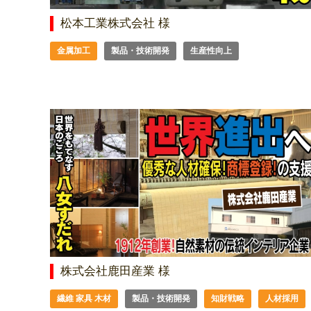
松本工業株式会社 様
金属加工
製品・技術開発
生産性向上
株式会社鹿田産業 様
繊維 家具 木材
製品・技術開発
知財戦略
人材採用