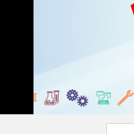
Loaded
:
Unmute
36.00%