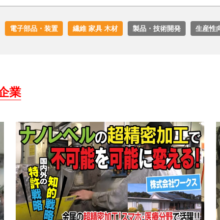
電子部品・装置
繊維 家具 木材
製品・技術開発
生産性
企業