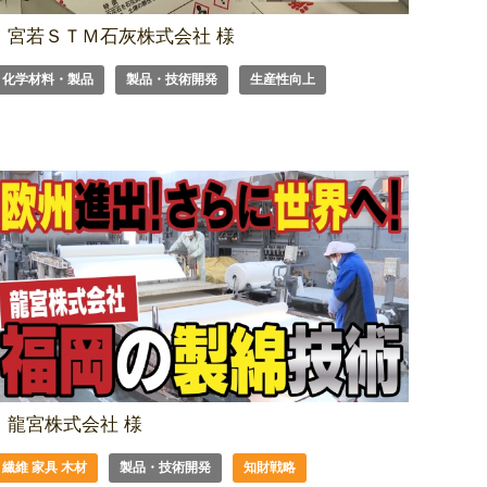
宮若ＳＴＭ石灰株式会社 様
化学材料・製品
製品・技術開発
生産性向上
龍宮株式会社 様
繊維 家具 木材
製品・技術開発
知財戦略