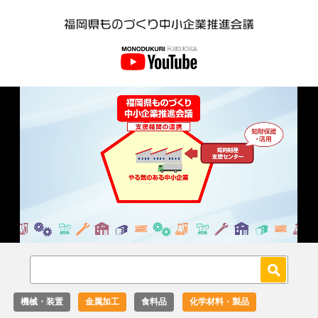
Loaded
:
Unmute
36.00%
機械・装置
金属加工
食料品
化学材料・製品