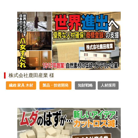
株式会社鹿田産業 様
繊維 家具 木材
製品・技術開発
知財戦略
人材採用