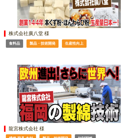
株式会社廣八堂 様
食料品
製品・技術開発
生産性向上
龍宮株式会社 様