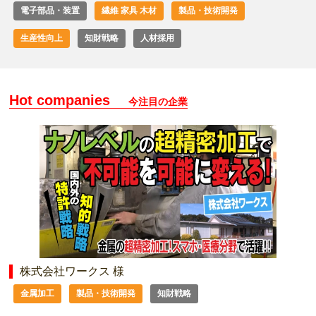
電子部品・装置
繊維 家具 木材
製品・技術開発
生産性向上
知財戦略
人材採用
Hot companies
今注目の企業
株式会社ワークス 様
金属加工
製品・技術開発
知財戦略