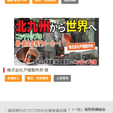
繊維 家具 木材
製品・技術開発
知財戦略
株式会社戸畑製作所 様
金属加工
製品・技術開発
人材採用
（（一社）福岡県機械金