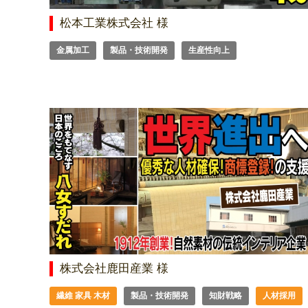
松本工業株式会社 様
金属加工
製品・技術開発
生産性向上
株式会社鹿田産業 様
繊維 家具 木材
製品・技術開発
知財戦略
人材採用