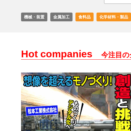
機械・装置
金属加工
食料品
化学材料・製品
Hot companies
今注目の