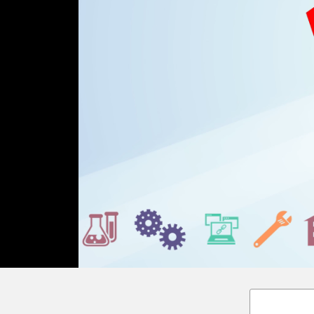
Loaded
:
Unmute
27.02%