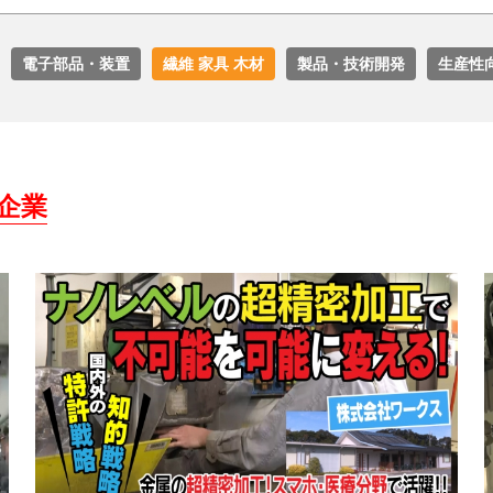
電子部品・装置
繊維 家具 木材
製品・技術開発
生産性
企業