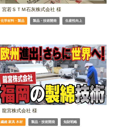
宮若ＳＴＭ石灰株式会社 様
化学材料・製品
製品・技術開発
生産性向上
龍宮株式会社 様
繊維 家具 木材
製品・技術開発
知財戦略