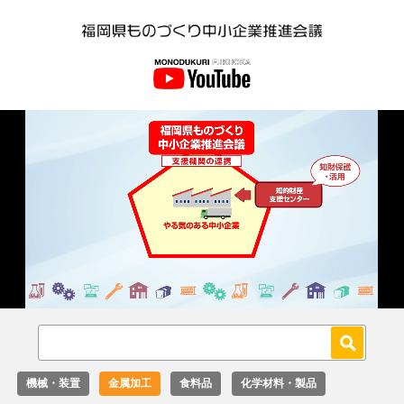
Loaded
:
Unmute
36.00%
機械・装置
金属加工
食料品
化学材料・製品