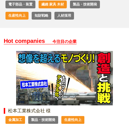
電子部品・装置
繊維 家具 木材
製品・技術開発
生産性向上
知財戦略
人材採用
Hot companies
今注目の企業
松本工業株式会社 様
金属加工
製品・技術開発
生産性向上