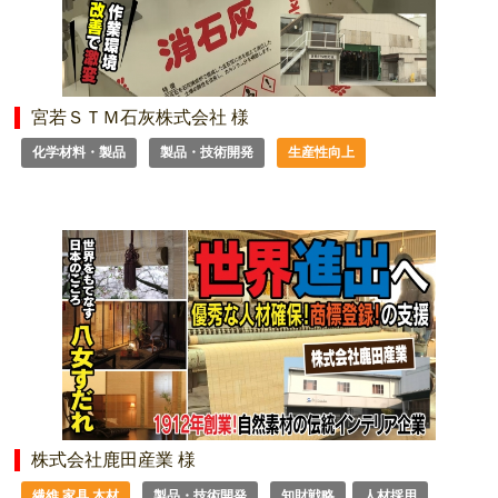
宮若ＳＴＭ石灰株式会社 様
化学材料・製品
製品・技術開発
生産性向上
株式会社鹿田産業 様
繊維 家具 木材
製品・技術開発
知財戦略
人材採用