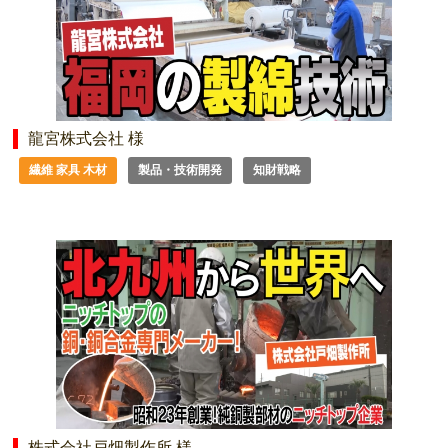
龍宮株式会社 様
繊維 家具 木材
製品・技術開発
知財戦略
株式会社戸畑製作所 様