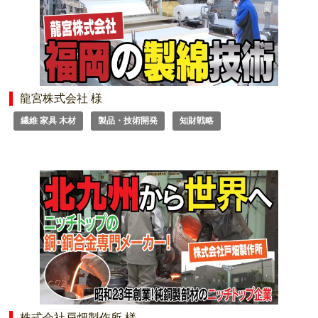
龍宮株式会社 様
繊維 家具 木材
製品・技術開発
知財戦略
株式会社戸畑製作所 様