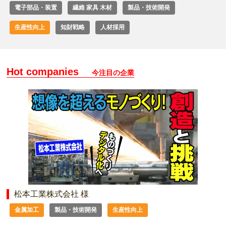
電子部品・装置
繊維 家具 木材
製品・技術開発
生産性向上
知財戦略
人材採用
Hot companies
今注目の企業
松本工業株式会社 様
金属加工
製品・技術開発
生産性向上