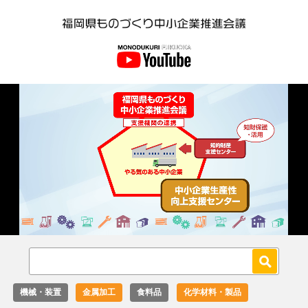
Loaded
:
Unmute
27.02%
機械・装置
金属加工
食料品
化学材料・製品