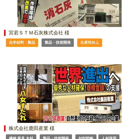
宮若ＳＴＭ石灰株式会社 様
化学材料・製品
製品・技術開発
生産性向上
株式会社鹿田産業 様
繊維 家具 木材
製品・技術開発
知財戦略
人材採用