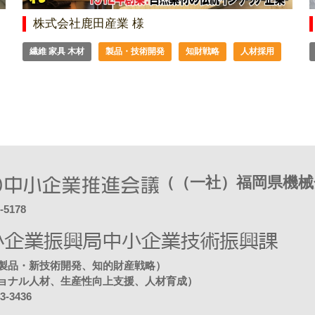
株式会社鹿田産業 様
繊維 家具 木材
製品・技術開発
知財戦略
人材採用
（（一社）福岡県機械
-5178
製品・新技術開発、知的財産戦略）
ョナル人材、生産性向上支援、人材育成）
43-3436