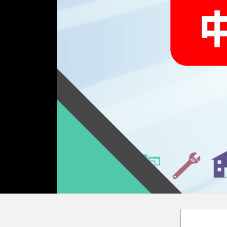
Loaded
:
Unmute
9.01%