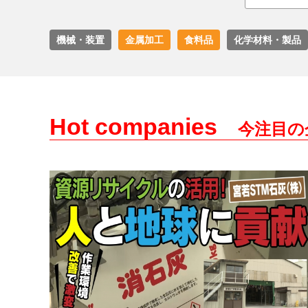
機械・装置
金属加工
食料品
化学材料・製品
Hot companies
今注目の