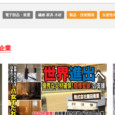
電子部品・装置
繊維 家具 木材
製品・技術開発
生産性
企業