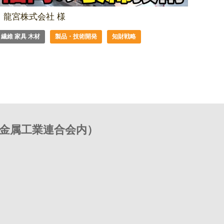
龍宮株式会社 様
繊維 家具 木材
製品・技術開発
知財戦略
金属工業連合会内）