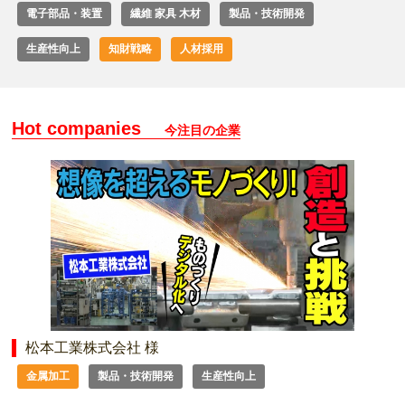
電子部品・装置
繊維 家具 木材
製品・技術開発
生産性向上
知財戦略
人材採用
Hot companies
今注目の企業
松本工業株式会社 様
金属加工
製品・技術開発
生産性向上