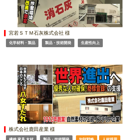
宮若ＳＴＭ石灰株式会社 様
化学材料・製品
製品・技術開発
生産性向上
株式会社鹿田産業 様
繊維 家具 木材
製品・技術開発
知財戦略
人材採用