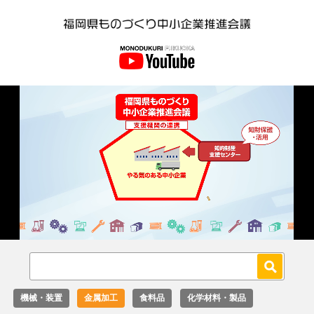
Loaded
:
Unmute
27.02%
機械・装置
金属加工
食料品
化学材料・製品