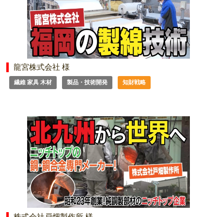
龍宮株式会社 様
繊維 家具 木材
製品・技術開発
知財戦略
株式会社戸畑製作所 様